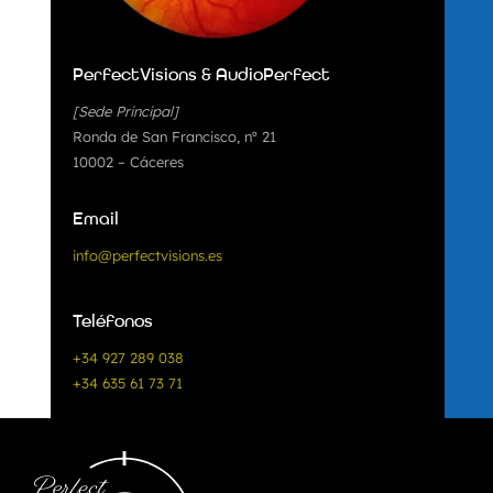
PerfectVisions & AudioPerfect
[Sede Principal]
Ronda de San Francisco, nº 21
10002 – Cáceres
Email
info@perfectvisions.es
Teléfonos
+34 927 289 038
+34 635 61 73 71