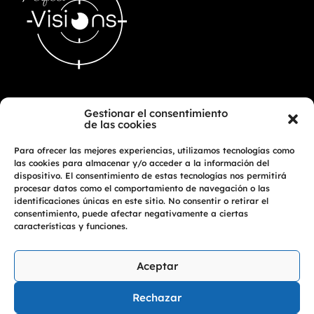
Inicio
Gestionar el consentimiento
Contacto
de las cookies
Cita Previa
Para ofrecer las mejores experiencias, utilizamos tecnologías como
las cookies para almacenar y/o acceder a la información del
dispositivo. El consentimiento de estas tecnologías nos permitirá
Red de Tiendas
procesar datos como el comportamiento de navegación o las
Tienda Online
identificaciones únicas en este sitio. No consentir o retirar el
Noticias
consentimiento, puede afectar negativamente a ciertas
características y funciones.
Aviso Legal
Aceptar
Política de Privacidad
Política de Cookies EU
Rechazar