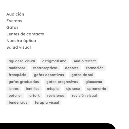
Audición
Eventos
Gafas
Lentes de contacto
Nuestra óptica
Salud visual
agudeza visual
astigmatismo
AudioPerfect
audífonos
centrosopticos
deporte
formación
franquicia
gafas deportivas
gafas de sol
gafas graduadas
gafas progresivas
glaucoma
lentes
lentillas
miopía
ojo seco
optometría
optonet
orto-k
revisiones
revisión visual
tendencias
terapia visual