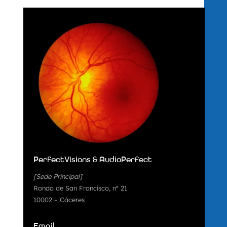
PerfectVisions & AudioPerfect
[Sede Principal]
Ronda de San Francisco, nº 21
10002 – Cáceres
Email