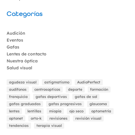
Categorías
Audición
Eventos
Gafas
Lentes de contacto
Nuestra óptica
Salud visual
agudeza visual
astigmatismo
AudioPerfect
audífonos
centrosopticos
deporte
formación
franquicia
gafas deportivas
gafas de sol
gafas graduadas
gafas progresivas
glaucoma
lentes
lentillas
miopía
ojo seco
optometría
optonet
orto-k
revisiones
revisión visual
tendencias
terapia visual