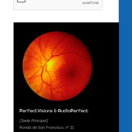
PerfectVisions & AudioPerfect
[Sede Principal]
Ronda de San Francisco, nº 21