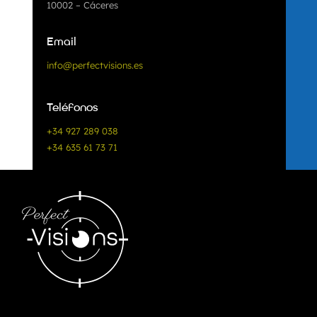
10002 – Cáceres
Email
info@perfectvisions.es
Teléfonos
+34 927 289 038
+34 635 61 73 71