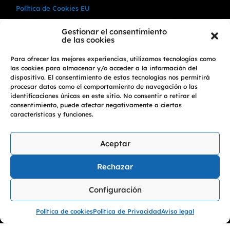
Política de Cookies EU
Gestionar el consentimiento
de las cookies
Para ofrecer las mejores experiencias, utilizamos tecnologías como
las cookies para almacenar y/o acceder a la información del
dispositivo. El consentimiento de estas tecnologías nos permitirá
procesar datos como el comportamiento de navegación o las
identificaciones únicas en este sitio. No consentir o retirar el
consentimiento, puede afectar negativamente a ciertas
características y funciones.
Aceptar
Rechazar
Configuración
©
2026
PerfectVisions & AudioPerfect. Franquicia de
Política de cookies
Política de Privacidad
Aviso legal
Óptica, Audiología y Ortopedia