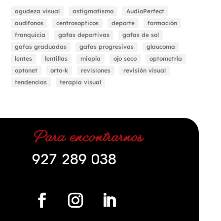
agudeza visual
astigmatismo
AudioPerfect
audífonos
centrosopticos
deporte
formación
franquicia
gafas deportivas
gafas de sol
gafas graduadas
gafas progresivas
glaucoma
lentes
lentillas
miopía
ojo seco
optometría
optonet
orto-k
revisiones
revisión visual
tendencias
terapia visual
Para encontrarnos
927 289 038