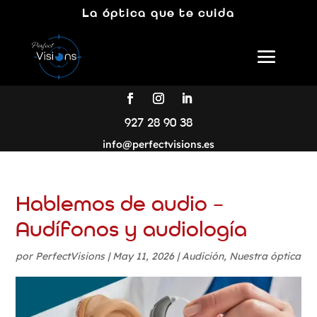
La óptica que te cuida
927 28 90 38
info@perfectvisions.es
Hablemos de audio –
Audífonos y audiología
por
PerfectVisions
|
May 11, 2026
|
Audición
,
Nuestra óptica