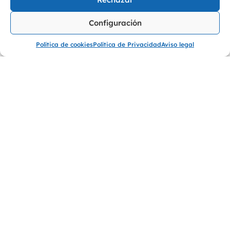
Política de Cookies EU
Configuración
Política de cookies
Política de Privacidad
Aviso legal
©
2026
PerfectVisions & AudioPerfect. Franquicia de
Óptica, Audiología y Ortopedia
Área Privada