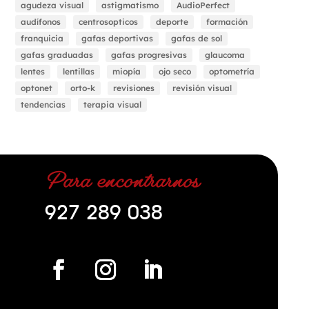
agudeza visual
astigmatismo
AudioPerfect
audífonos
centrosopticos
deporte
formación
franquicia
gafas deportivas
gafas de sol
gafas graduadas
gafas progresivas
glaucoma
lentes
lentillas
miopía
ojo seco
optometría
optonet
orto-k
revisiones
revisión visual
tendencias
terapia visual
Para encontrarnos
927 289 038