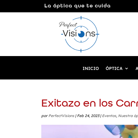
La óptica que te cuida
INICIO
ÓPTICA
Exitazo en los Car
por
PerfectVisions
|
Feb 24, 2023
|
Eventos
,
Nuestra óp