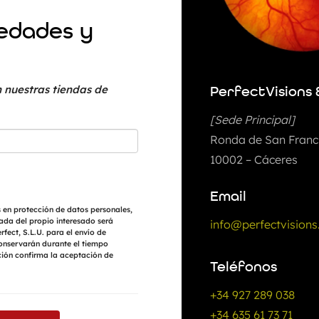
vedades y
 nuestras tiendas de
PerfectVisions 
[Sede Principal]
Ronda de San Franci
10002 – Cáceres
Email
 en protección de datos personales,
ada del propio interesado será
info@perfectvisions
fect, S.L.U. para el envío de
conservarán durante el tiempo
ción confirma la aceptación de
Teléfonos
+34 927 289 038
+34 635 61 73 71