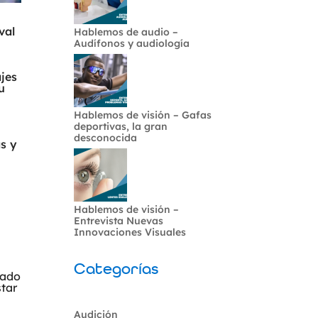
val
Hablemos de audio –
Audífonos y audiología
ajes
u
Hablemos de visión – Gafas
deportivas, la gran
desconocida
s y
Hablemos de visión –
Entrevista Nuevas
Innovaciones Visuales
Categorías
rado
star
Audición