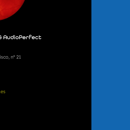
& AudioPerfect
sco, nº 21
.es