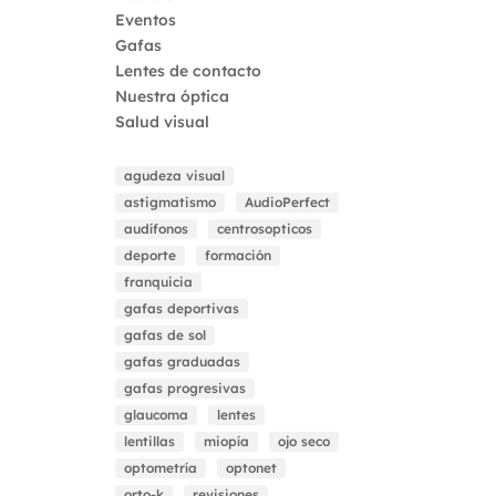
Eventos
Gafas
Lentes de contacto
Nuestra óptica
Salud visual
agudeza visual
astigmatismo
AudioPerfect
audífonos
centrosopticos
deporte
formación
franquicia
gafas deportivas
gafas de sol
gafas graduadas
gafas progresivas
glaucoma
lentes
lentillas
miopía
ojo seco
optometría
optonet
orto-k
revisiones