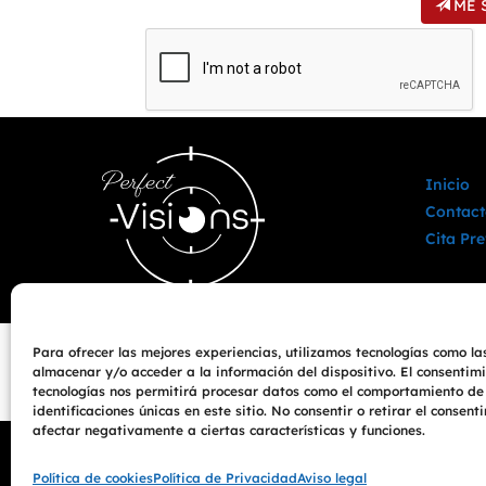
ME 
Inicio
Contact
Cita Pre
Para ofrecer las mejores experiencias, utilizamos tecnologías como la
almacenar y/o acceder a la información del dispositivo. El consentim
tecnologías nos permitirá procesar datos como el comportamiento de
identificaciones únicas en este sitio. No consentir o retirar el consen
afectar negativamente a ciertas características y funciones.
©
2026
PerfectVisions & AudioPerfect. Franquicia
Política de cookies
Política de Privacidad
Aviso legal