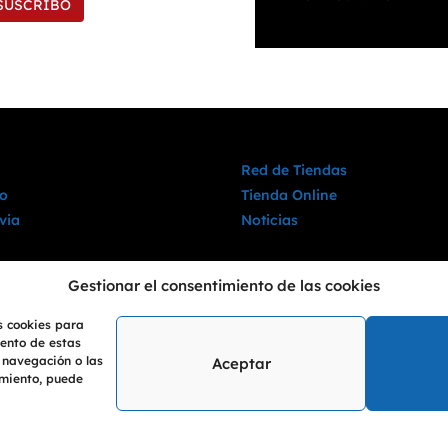
SUSCRIBO
Red de Tiendas
o
Tienda Online
via
Noticias
Gestionar el consentimiento de las cookies
s cookies para
iento de estas
 navegación o las
Aceptar
timiento, puede
 de Óptica, Audiología y Ortopedia