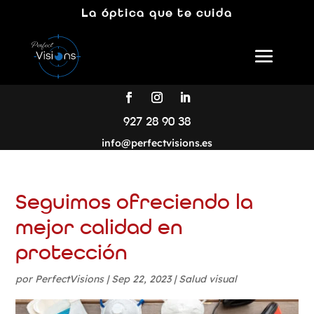
La óptica que te cuida
927 28 90 38
info@perfectvisions.es
Seguimos ofreciendo la
mejor calidad en
protección
por
PerfectVisions
|
Sep 22, 2023
|
Salud visual