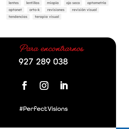
lentes
lentillas
miopía
ojo seco
optometría
optonet
orto-k
revisiones
revisión visual
tendencias
terapia visual
Para encontrarnos
927 289 038
#PerfectVisions