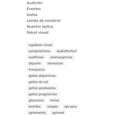
Audición
Eventos
Gafas
Lentes de contacto
Nuestra óptica
Salud visual
agudeza visual
astigmatismo
AudioPerfect
audífonos
centrosopticos
deporte
formación
franquicia
gafas deportivas
gafas de sol
gafas graduadas
gafas progresivas
glaucoma
lentes
lentillas
miopía
ojo seco
optometría
optonet