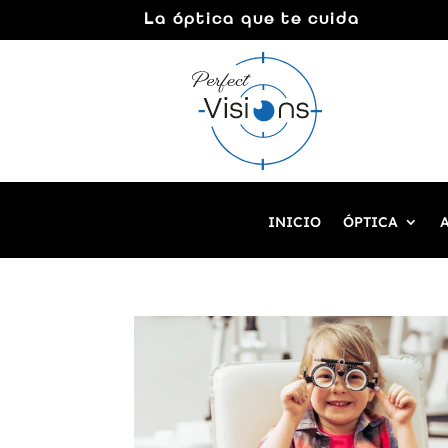
La óptica que te cuida
INICIO
ÓPTICA