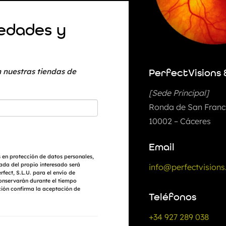
vedades y
 nuestras tiendas de
PerfectVisions 
[Sede Principal]
Ronda de San Franci
10002 – Cáceres
Email
 en protección de datos personales,
ada del propio interesado será
info@perfectvisions
fect, S.L.U. para el envío de
conservarán durante el tiempo
ción confirma la aceptación de
Teléfonos
+34 927 289 038