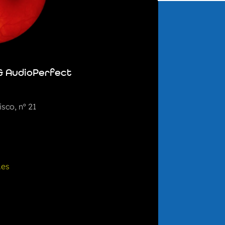
& AudioPerfect
sco, nº 21
.es