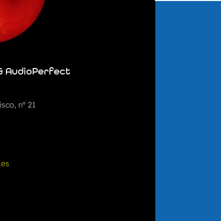
& AudioPerfect
sco, nº 21
.es