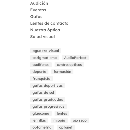
Audición
Eventos
Gafas
Lentes de contacto
Nuestra óptica
Salud visual
agudeza visual
astigmatismo
AudioPerfect
audífonos
centrosopticos
deporte
formación
franquicia
gafas deportivas
gafas de sol
gafas graduadas
gafas progresivas
glaucoma
lentes
lentillas
miopía
ojo seco
optometría
optonet