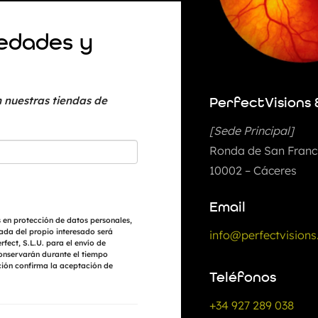
vedades y
 nuestras tiendas de
PerfectVisions 
[Sede Principal]
Ronda de San Franci
10002 – Cáceres
Email
 en protección de datos personales,
ada del propio interesado será
info@perfectvisions
fect, S.L.U. para el envío de
conservarán durante el tiempo
ción confirma la aceptación de
Teléfonos
+34 927 289 038