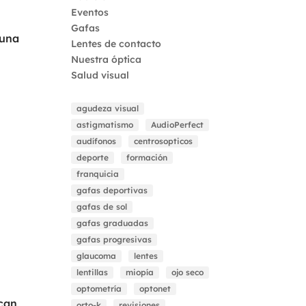
Eventos
Gafas
 una
Lentes de contacto
Nuestra óptica
Salud visual
agudeza visual
astigmatismo
AudioPerfect
audífonos
centrosopticos
deporte
formación
franquicia
gafas deportivas
gafas de sol
gafas graduadas
gafas progresivas
glaucoma
lentes
lentillas
miopía
ojo seco
optometría
optonet
ecan
orto-k
revisiones