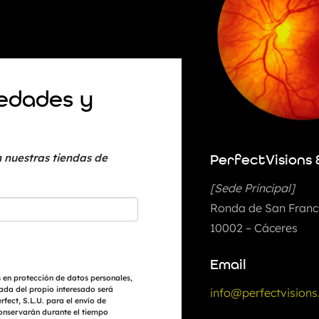
vedades y
 nuestras tiendas de
PerfectVisions 
[Sede Principal]
Ronda de San Franci
10002 – Cáceres
Email
 en protección de datos personales,
ada del propio interesado será
info@perfectvisions
fect, S.L.U. para el envío de
conservarán durante el tiempo