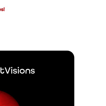
s!
tVisions