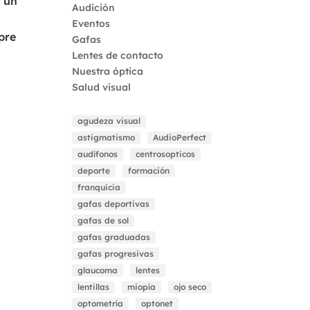
n un
Audición
Eventos
pre
Gafas
Lentes de contacto
Nuestra óptica
Salud visual
agudeza visual
astigmatismo
AudioPerfect
audífonos
centrosopticos
deporte
formación
franquicia
gafas deportivas
gafas de sol
gafas graduadas
gafas progresivas
glaucoma
lentes
lentillas
miopía
ojo seco
optometría
optonet