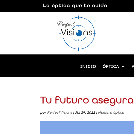
La óptica que te cuida
INICIO
ÓPTICA
Tu futuro asegurad
por
PerfectVisions
|
Jul 29, 2022
|
Nuestra óptica