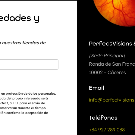
vedades y
 nuestras tiendas de
PerfectVisions 
[Sede Principal]
Ronda de San Franci
10002 – Cáceres
Email
 en protección de datos personales,
ada del propio interesado será
info@perfectvisions
fect, S.L.U. para el envío de
conservarán durante el tiempo
ción confirma la aceptación de
Teléfonos
+34 927 289 038