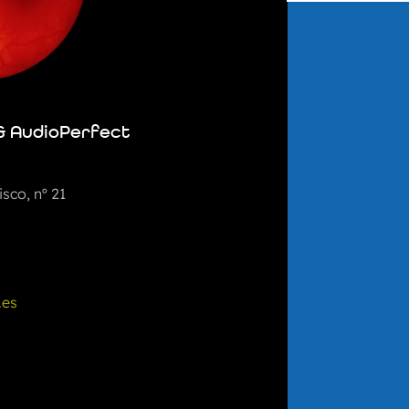
& AudioPerfect
sco, nº 21
.es