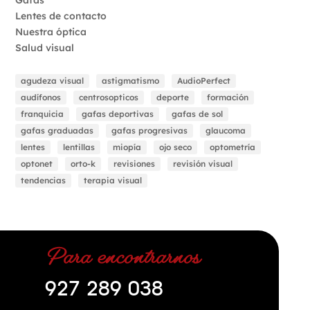
Lentes de contacto
Nuestra óptica
Salud visual
agudeza visual
astigmatismo
AudioPerfect
audífonos
centrosopticos
deporte
formación
franquicia
gafas deportivas
gafas de sol
gafas graduadas
gafas progresivas
glaucoma
lentes
lentillas
miopía
ojo seco
optometría
optonet
orto-k
revisiones
revisión visual
tendencias
terapia visual
Para encontrarnos
927 289 038