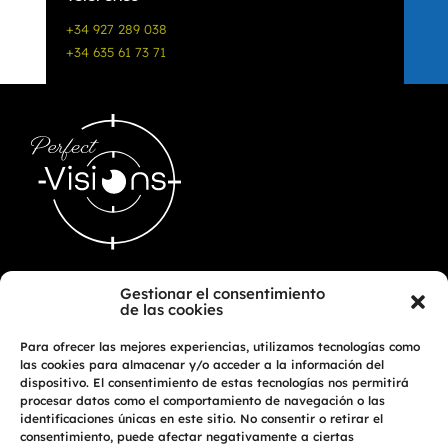
+34 927 289 038
+34 635 61 73 71
Gestionar el consentimiento
Inicio
de las cookies
Contacto
Cita Previa
Para ofrecer las mejores experiencias, utilizamos tecnologías como
las cookies para almacenar y/o acceder a la información del
dispositivo. El consentimiento de estas tecnologías nos permitirá
procesar datos como el comportamiento de navegación o las
Red de Tiendas
identificaciones únicas en este sitio. No consentir o retirar el
Tienda Online
consentimiento, puede afectar negativamente a ciertas