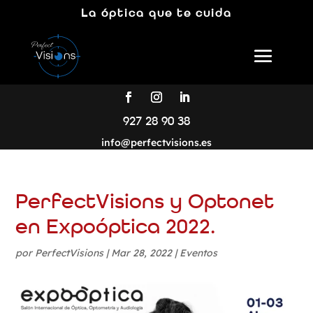
La óptica que te cuida
927 28 90 38
info@perfectvisions.es
PerfectVisions y Optonet
en Expoóptica 2022.
por
PerfectVisions
|
Mar 28, 2022
|
Eventos